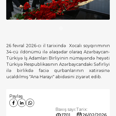
26 fevral 2026-cı il tarixində Xocalı soyqırımının
34-cü ildönümü ilə əlaqədar olaraq Azərbaycan-
Türkiyə İş Adamları Birliyinin nümayəndə heyəti
Türkiyə Respublikasının Azərbaycandakı Səfirliyi
ilə birlikdə faciə qurbanlarının xatirəsinə
ucaldılmış "Ana Harayı" abidəsini ziyarət edib.
Paylaş
Baxış sayı:
Tarix:
1701
26/02/2026