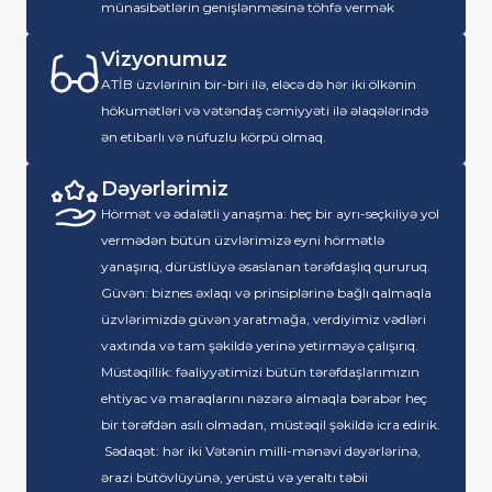
münasibətlərin genişlənməsinə töhfə vermək
Vizyonumuz
ATİB üzvlərinin bir-biri ilə, eləcə də hər iki ölkənin
hökumətləri və vətəndaş cəmiyyəti ilə əlaqələrində
ən etibarlı və nüfuzlu körpü olmaq.
Dəyərlərimiz
Hörmət və ədalətli yanaşma: heç bir ayrı-seçkiliyə yol
vermədən bütün üzvlərimizə eyni hörmətlə
yanaşırıq, dürüstlüyə əsaslanan tərəfdaşlıq qururuq.
Güvən: biznes əxlaqı və prinsiplərinə bağlı qalmaqla
üzvlərimizdə güvən yaratmağa, verdiyimiz vədləri
vaxtında və tam şəkildə yerinə yetirməyə çalışırıq.
Müstəqillik: fəaliyyətimizi bütün tərəfdaşlarımızın
ehtiyac və maraqlarını nəzərə almaqla bərabər heç
bir tərəfdən asılı olmadan, müstəqil şəkildə icra edirik.
Sədaqət: hər iki Vətənin milli-mənəvi dəyərlərinə,
ərazi bütövlüyünə, yerüstü və yeraltı təbii