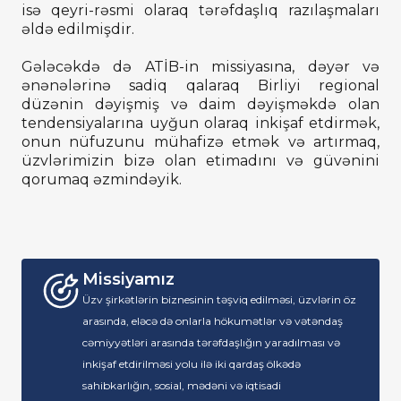
isə qeyri-rəsmi olaraq tərəfdaşlıq razılaşmaları
əldə edilmişdir.
Gələcəkdə də ATİB-in missiyasına, dəyər və
ənənələrinə sadiq qalaraq Birliyi regional
düzənin dəyişmiş və daim dəyişməkdə olan
tendensiyalarına uyğun olaraq inkişaf etdirmək,
onun nüfuzunu mühafizə etmək və artırmaq,
üzvlərimizin bizə olan etimadını və güvənini
qorumaq əzmindəyik.
Missiyamız
Üzv şirkətlərin biznesinin təşviq edilməsi, üzvlərin öz
arasında, eləcə də onlarla hökumətlər və vətəndaş
cəmiyyətləri arasında tərəfdaşlığın yaradılması və
inkişaf etdirilməsi yolu ilə iki qardaş ölkədə
sahibkarlığın, sosial, mədəni və iqtisadi