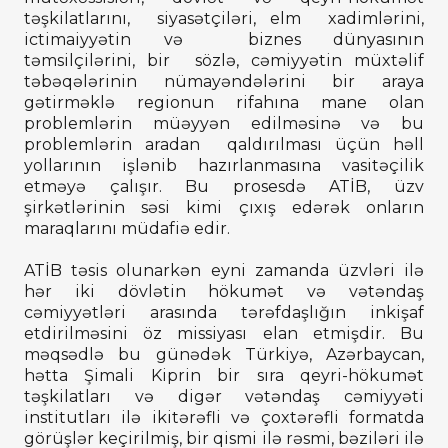
təşkilatlarını, siyasətçiləri, elm xadimlərini,
ictimaiyyətin və biznes dünyasının
təmsilçilərini, bir sözlə, cəmiyyətin müxtəlif
təbəqələrinin nümayəndələrini bir araya
gətirməklə regionun rifahına mane olan
problemlərin müəyyən edilməsinə və bu
problemlərin aradan qaldırılması üçün həll
yollarının işlənib hazırlanmasına vasitəçilik
etməyə çalışır. Bu prosesdə ATİB, üzv
şirkətlərinin səsi kimi çıxış edərək onların
maraqlarını müdafiə edir.
ATİB təsis olunarkən eyni zamanda üzvləri ilə
hər iki dövlətin hökumət və vətəndaş
cəmiyyətləri arasında tərəfdaşlığın inkişaf
etdirilməsini öz missiyası elan etmişdir. Bu
məqsədlə bu günədək Türkiyə, Azərbaycan,
hətta Şimali Kiprin bir sıra qeyri-hökumət
təşkilatları və digər vətəndaş cəmiyyəti
institutları ilə ikitərəfli və çoxtərəfli formatda
görüşlər keçirilmiş, bir qismi ilə rəsmi, bəziləri ilə