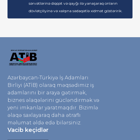
sərvətlərinə diqqət və qayğı ilə yanaşaraq onların
dövlətçiliyinə və xalqına sədaqətlə xidmət göstəririk.
Azərbaycan-Türkiyə İş Adamları
Birliyi (ATİB) olaraq məqsədimiz iş
adamlarını bir araya gətirmək,
biznes əlaqələrini gücləndirmək və
yeni imkanlar yaratmaqdır. Bizimlə
əlaqə saxlayaraq daha ətraflı
məlumat əldə edə bilərsiniz.
Vacib keçidlər