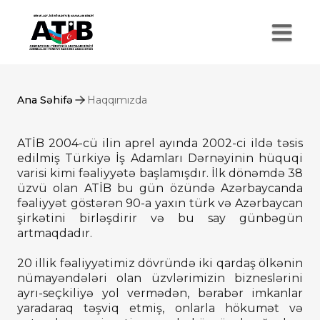
Ana Səhifə
Haqqımızda
ATİB 2004-cü ilin aprel ayında 2002-ci ildə təsis
edilmiş Türkiyə İş Adamları Dərnəyinin hüquqi
varisi kimi fəaliyyətə başlamışdır. İlk dönəmdə 38
üzvü olan ATİB bu gün özündə Azərbaycanda
fəaliyyət göstərən 90-a yaxın türk və Azərbaycan
şirkətini birləşdirir və bu say günbəgün
artmaqdadır.
20 illik fəaliyyətimiz dövründə iki qardaş ölkənin
nümayəndələri olan üzvlərimizin bizneslərini
ayrı-seçkiliyə yol vermədən, bərabər imkanlar
yaradaraq təşviq etmiş, onlarla hökumət və