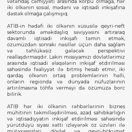
vətəndaş cəmiyyəti arasında körpü olmağa, hər
iki ölkənin sosial, mədəni və iqtisadi inkişafına
dəstək olmağa çalışmışıq.
ATİB-in hədəfi iki ölkənin xüsusilə qeyri-neft
sektorunda əməkdaşlıq səviyyəsini artıraraq
davamlı iqtisadi inkişafı təmin etmək,
özümüzdən sonrakı nəsillər üçün daha sağlam
və təhlükəsiz gələcək perspektivi
reallaşdırmaqdır. Lakin missiyamızı dövlətlərimiz
arasında iqtisadi əlaqələrin inkişaf etdirilməsi
sahəsində fəaliyyət ilə bitmiş hesab etmir, iki
qardaş ölkənin ortaq problemlərinin həlli,
onların regionda və dünyada nüfuzlarının
artırılmasına töhfə verməyi də özümüzə borc
bilirik.
ATİB hər iki ölkənin rəhbərlərinin biznes
mühitinin təkmilləşdirilməsi, azad sahibkarlığın
və iqtisadiyyatın inkişaf etdirilməsi sahəsində
yürütdüyü siyasi xətti izləyərək öz üzvləri ilə
mütəxəssisləri, dövlət və qeyri-hökumət