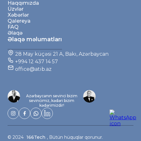
Haqqımızda
Üzvlər
Xəbərlər
Qalereya
FAQ
Əlaqə
Əlaqə məlumatları
28 May küçəsi 21 A, Bakı, Azərbaycan
+994 12 437 14 57
office@atib.az
Azərbaycanın sevinci bizim
sevincimiz, kədəri bizim
kədərimizdir!
© 2024
166Tech
, Bütün hüquqlar qorunur.