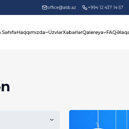
office@atib.az
+994 12 437 14 57
 Səhifə
Haqqımızda
Üzvlər
Xəbərlər
Qalereya
FAQ
Əlaq
ən