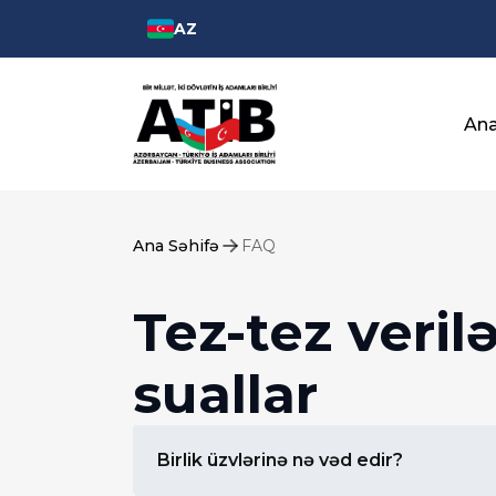
AZ
Ana
Ana Səhifə
FAQ
Tez-tez veril
suallar
Birlik üzvlərinə nə vəd edir?