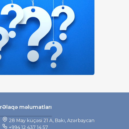
r
Əlaqə məlumatları
28 May küçəsi 21 A, Bakı, Azərbaycan
+994 12 437 14 57