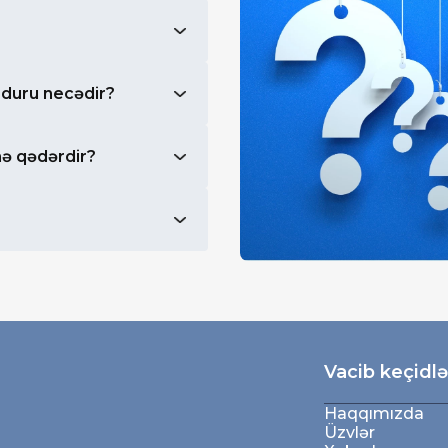
eduru necədir?
nə qədərdir?
Vacib keçidlə
Haqqımızda
Üzvlər