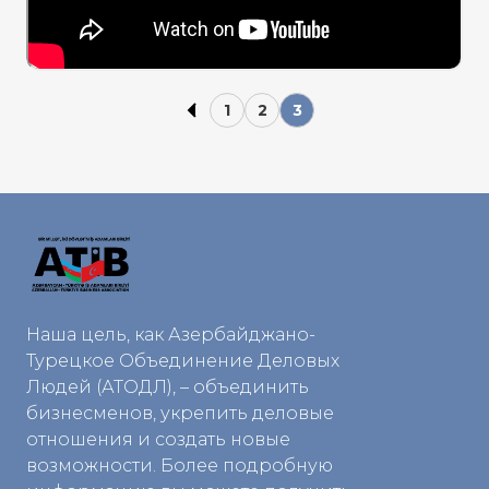
1
2
3
Наша цель, как Азербайджано-
Турецкое Объединение Деловых
Людей (АТОДЛ), – объединить
бизнесменов, укрепить деловые
отношения и создать новые
возможности. Более подробную