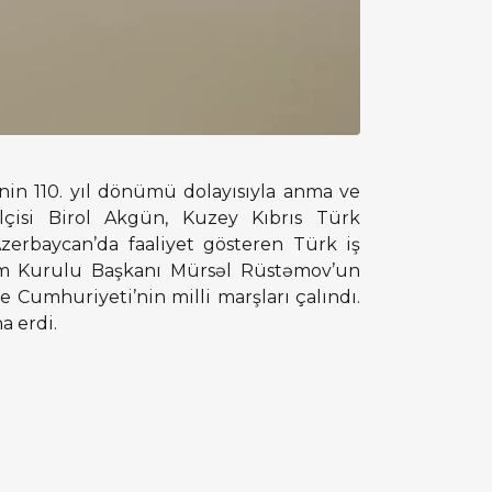
nin 110. yıl dönümü dolayısıyla anma ve
çisi Birol Akgün, Kuzey Kıbrıs Türk
Azerbaycan’da faaliyet gösteren Türk iş
etim Kurulu Başkanı Mürsəl Rüstəmov’un
ye Cumhuriyeti’nin milli marşları çalındı.
a erdi.