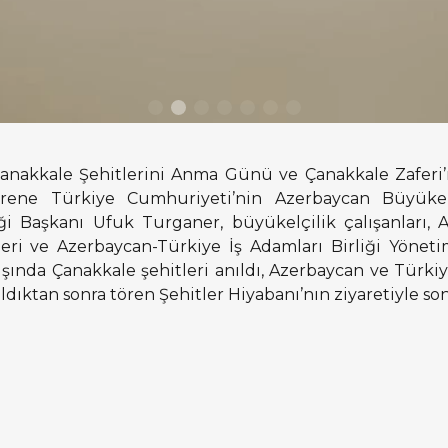
Çanakkale Şehitlerini Anma Günü ve Çanakkale Zaferi’
rene Türkiye Cumhuriyeti’nin Azerbaycan Büyükel
i Başkanı Ufuk Turganer, büyükelçilik çalışanları, 
cileri ve Azerbaycan-Türkiye İş Adamları Birliği Yön
ılışında Çanakkale şehitleri anıldı, Azerbaycan ve Türki
ıldıktan sonra tören Şehitler Hiyabanı’nın ziyaretiyle son