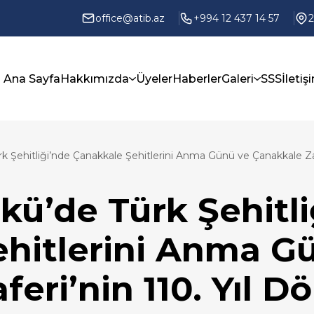
office@atib.az
+994 12 437 14 57
2
Ana Sayfa
Hakkımızda
Üyeler
Haberler
Galeri
SSS
İletiş
rk Şehitliği’nde Çanakkale Şehitlerini Anma Günü ve Çanakkale Za
kü’de Türk Şehitl
hitlerini Anma G
feri’nin 110. Yıl 