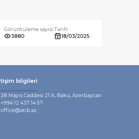
Görüntüleme sayısı:
Tarih:
3880
18/03/2025
etişim bilgileri
28 Mayıs Caddesi 21 A, Bakü, Azerbaycan
+994 12 437 14 57
office@atib.az