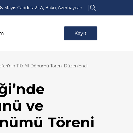
8 Mayıs Caddesi 21 A, Bakü, Azerbaycan
im
Kayıt
feri’nin 110. Yıl Dönümü Töreni Düzenlendi
iği’nde
ünü ve
Dönümü Töreni