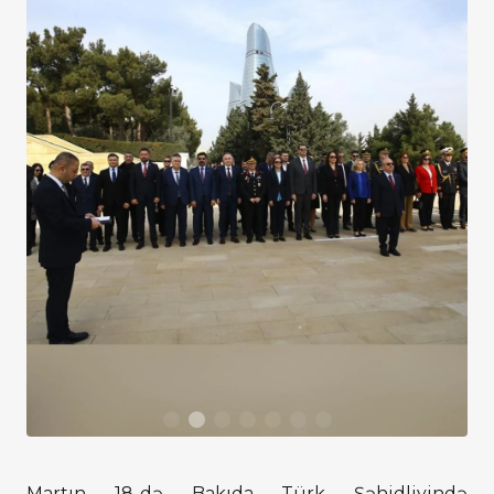
Martın 18-də Bakıda Türk Şəhidliyində