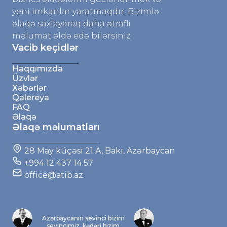
yeni imkanlar yaratmaqdır. Bizimlə
əlaqə saxlayaraq daha ətraflı
məlumat əldə edə bilərsiniz.
Vacib keçidlər
Haqqımızda
Üzvlər
Xəbərlər
Qalereya
FAQ
Əlaqə
Əlaqə məlumatları
28 May küçəsi 21 A, Bakı, Azərbaycan
+994 12 437 14 57
office@atib.az
Azərbaycanın sevinci bizim
sevincimiz, kədəri bizim