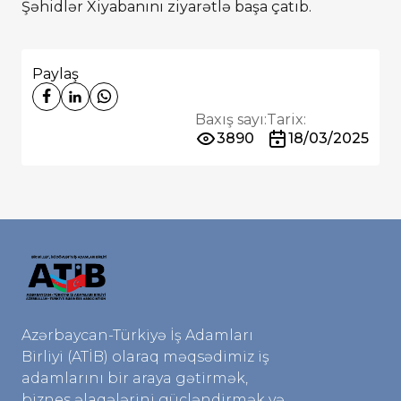
Şəhidlər Xiyabanını ziyarətlə başa çatıb.
Paylaş
Baxış sayı:
Tarix:
3890
18/03/2025
Azərbaycan-Türkiyə İş Adamları
Birliyi (ATİB) olaraq məqsədimiz iş
adamlarını bir araya gətirmək,
biznes əlaqələrini gücləndirmək və