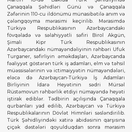
Çanaqqala Şəhidləri Günü və Çanaqqala
Zəfərinin 110-cu ildönümü münasibətilə anım və
çələngqoyma mərasimi keçirilib. Mərasimdə
Türkiyə Respublikasının Azərbaycandakı
fövqəladə və səlahiyyətli səfiri Birol Akgün,
Şimali Kipr Türk Respublikasının
Azərbaycandakı nümayəndəliyinin rəhbəri Ufuk
Turganer, səfirliyin əməkdaşları, Azərbaycanda
fəaliyyət göstərən türk iş adamları, elm və təhsil
müəssisələrinin və ictimaiyyətin nümayəndələri,
eləcə də Azərbaycan-Türkiyə İş Adamları
Birliyinin İdarə Heyətinin sədri Mürsəl
Rüstəmovun rəhbərlik etdiyi nümayəndə heyəti
iştirak ediblər. Tədbirin açılışında Çanaqqala
qurbanları yad edilib, Azərbaycan və Türkiyə
Respublikalarının Dövlət Himnləri səsləndirilib.
Türk Şəhidliyindəki xatirə abidəsinin qarşısına
çiçək dəstələri qoyulduqdan sonra mərasim