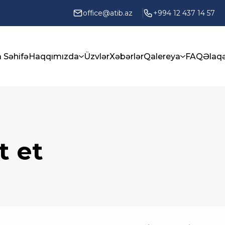
office@atib.az
+994 12 437 14 57
 Səhifə
Haqqımızda
Üzvlər
Xəbərlər
Qalereya
FAQ
Əlaq
t et