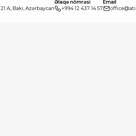
Əlaqə nömrəsi
Email
21 A, Bakı, Azərbaycan
+994 12 437 14 57
office@ati