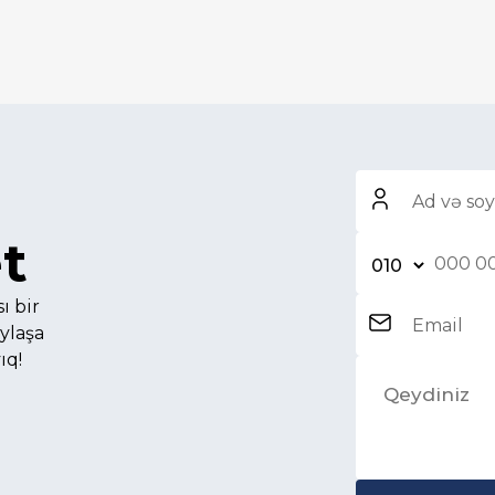
t
ı bir
aylaşa
ıq!