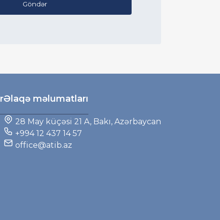
Göndər
r
Əlaqə məlumatları
28 May küçəsi 21 A, Bakı, Azərbaycan
+994 12 437 14 57
office@atib.az