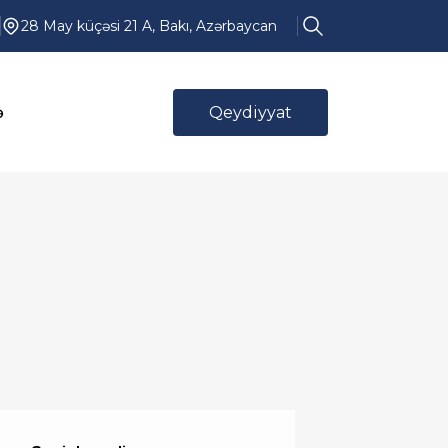
28 May küçəsi 21 A, Bakı, Azərbaycan
ə
Qeydiyyat