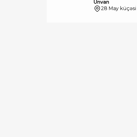
Ünvan
28 May küçəsi 