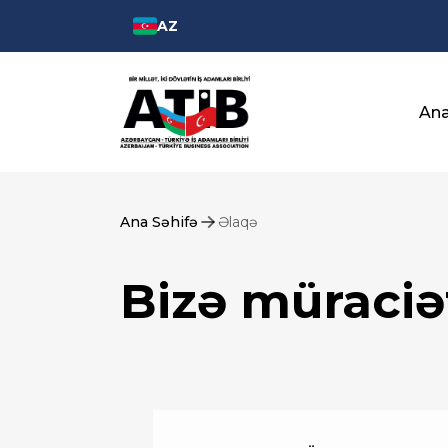
AZ
Ana
Ana Səhifə
Əlaqə
Bizə müraciə