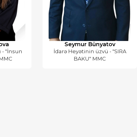
ova
Seymur Bünyatov
 - "İnsun
İdarə Heyətinin üzvü - "SIRA
 MMC
BAKU" MMC