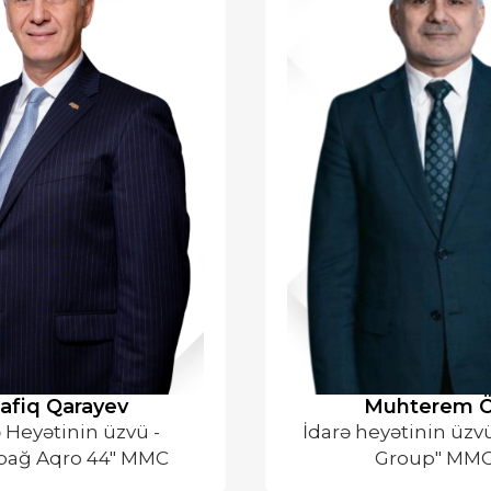
Rafiq Qarayev
Muhterem 
 Heyətinin üzvü -
İdarə heyətinin üzv
bağ Aqro 44" MMC
Group" MM