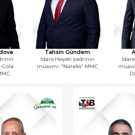
dova
⁠Tahsin Gündem
A
drinin
İdarə Heyəti sədrinin
İdarə
-Cola
müavini- "Nareks" MMC
müavin
 MMC
D