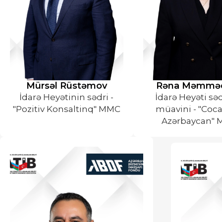
Mürsəl Rüstəmov
Rəna Məmmə
İdarə Heyətinin sədri -
İdarə Heyəti sə
"Pozitiv Konsaltinq" MMC
müavini - "Coca
Azərbaycan"