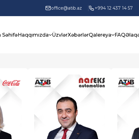
office@atib.az
+994 12 437 14 57
 Səhifə
Haqqımızda
Üzvlər
Xəbərlər
Qalereya
FAQ
Əlaq