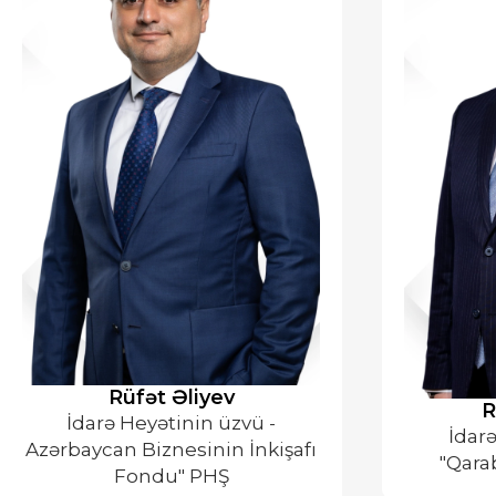
Rüfət Əliyev
⁠
İdarə Heyətinin üzvü -
İdarə
Azərbaycan Biznesinin İnkişafı
"Qara
Fondu" PHŞ