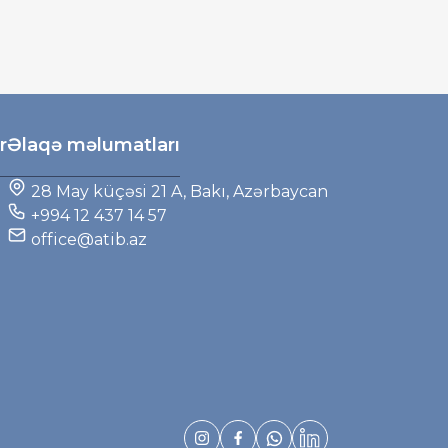
r
Əlaqə məlumatları
28 May küçəsi 21 A, Bakı, Azərbaycan
+994 12 437 14 57
office@atib.az