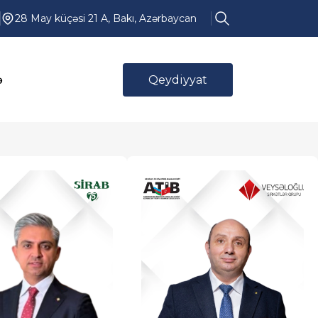
28 May küçəsi 21 A, Bakı, Azərbaycan
ə
Qeydiyyat