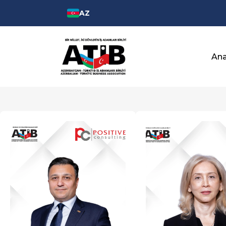
AZ
Ana