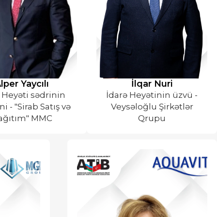
lper Yaycılı
İlqar Nuri
 Heyəti sədrinin
İdarə Heyətinin üzvü -
i - "Sirab Satış və
Veysəloğlu Şirkətlər
ağıtım" MMC
Qrupu