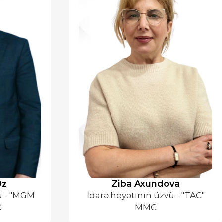
Öz
Ziba Axundova
ü - "MGM
İdarə heyətinin üzvü - "TAC"
C
MMC