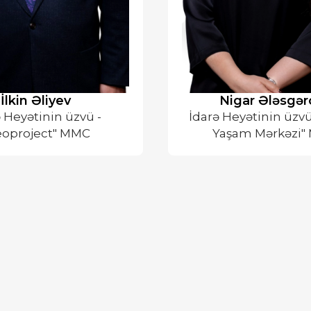
İlkin Əliyev
Nigar Ələsgər
 Heyətinin üzvü -
İdarə Heyətinin üzvü
eoproject" MMC
Yaşam Mərkəzi"