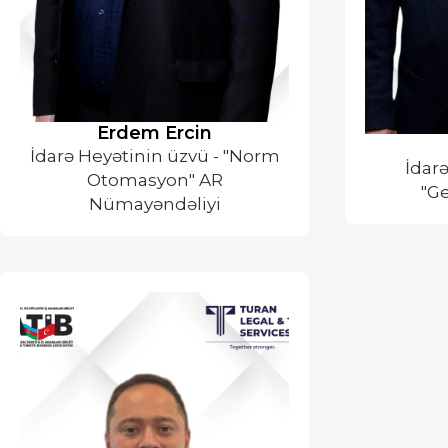
⁠Erdem Ercin
İdarə Heyətinin üzvü - "Norm
İdarə
Otomasyon" AR
"G
Nümayəndəliyi