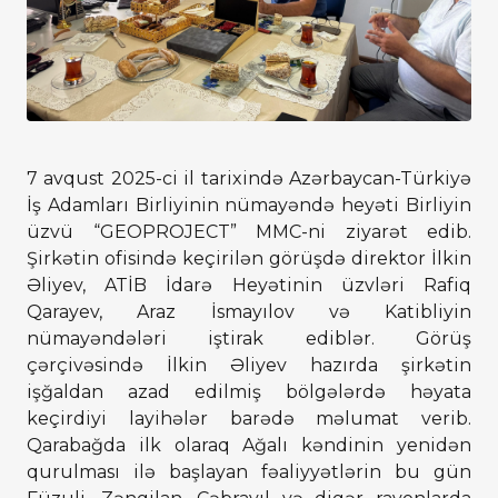
7 avqust 2025-ci il tarixində Azərbaycan-Türkiyə
İş Adamları Birliyinin nümayəndə heyəti Birliyin
üzvü “GEOPROJECT” MMC-ni ziyarət edib.
Şirkətin ofisində keçirilən görüşdə direktor İlkin
Əliyev, ATİB İdarə Heyətinin üzvləri Rafiq
Qarayev, Araz İsmayılov və Katibliyin
nümayəndələri iştirak ediblər. Görüş
çərçivəsində İlkin Əliyev hazırda şirkətin
işğaldan azad edilmiş bölgələrdə həyata
keçirdiyi layihələr barədə məlumat verib.
Qarabağda ilk olaraq Ağalı kəndinin yenidən
qurulması ilə başlayan fəaliyyətlərin bu gün