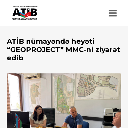
ATİB nümayəndə heyəti
“GEOPROJECT” MMC-ni ziyarət
edib