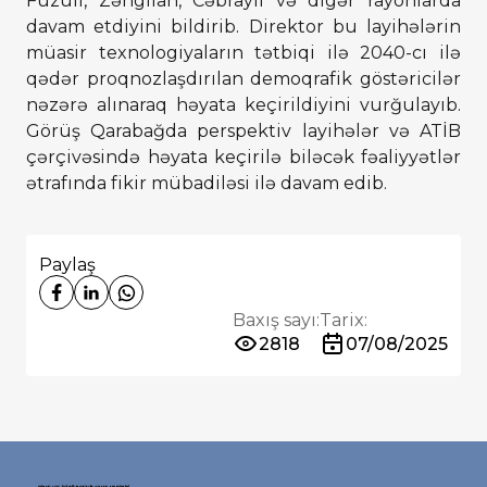
Füzuli, Zəngilan, Cəbrayıl və digər rayonlarda
davam etdiyini bildirib. Direktor bu layihələrin
müasir texnologiyaların tətbiqi ilə 2040-cı ilə
qədər proqnozlaşdırılan demoqrafik göstəricilər
nəzərə alınaraq həyata keçirildiyini vurğulayıb.
Görüş Qarabağda perspektiv layihələr və ATİB
çərçivəsində həyata keçirilə biləcək fəaliyyətlər
ətrafında fikir mübadiləsi ilə davam edib.
Paylaş
Baxış sayı:
Tarix:
2818
07/08/2025