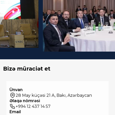
Bizə müraciət et
Ünvan
28 May küçəsi 21 A, Bakı, Azərbaycan
Əlaqə nömrəsi
+994 12 437 14 57
Email