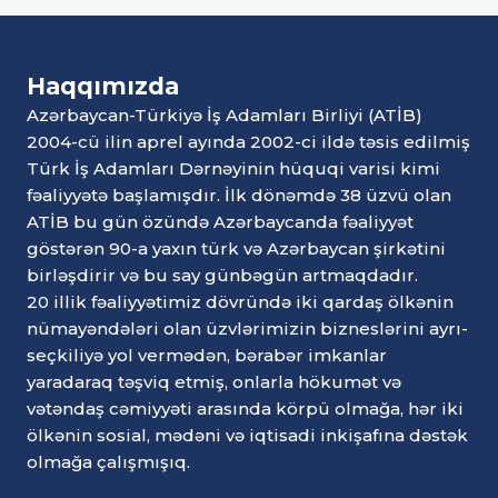
Haqqımızda
Azərbaycan-Türkiyə İş Adamları Birliyi (ATİB)
2004-cü ilin aprel ayında 2002-ci ildə təsis edilmiş
Türk İş Adamları Dərnəyinin hüquqi varisi kimi
fəaliyyətə başlamışdır. İlk dönəmdə 38 üzvü olan
ATİB bu gün özündə Azərbaycanda fəaliyyət
göstərən 90-a yaxın türk və Azərbaycan şirkətini
birləşdirir və bu say günbəgün artmaqdadır.
20 illik fəaliyyətimiz dövründə iki qardaş ölkənin
nümayəndələri olan üzvlərimizin bizneslərini ayrı-
seçkiliyə yol vermədən, bərabər imkanlar
yaradaraq təşviq etmiş, onlarla hökumət və
vətəndaş cəmiyyəti arasında körpü olmağa, hər iki
ölkənin sosial, mədəni və iqtisadi inkişafına dəstək
olmağa çalışmışıq.