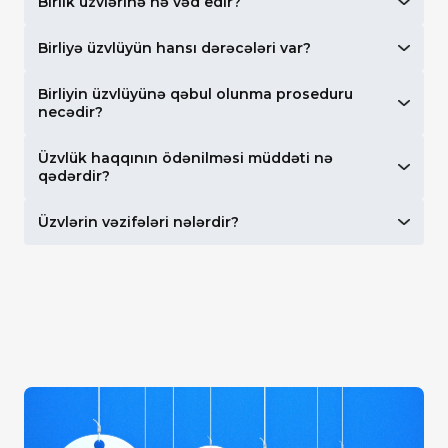
Birlik üzvlərinə nə vəd edir?
Birliyə üzvlüyün hansı dərəcələri var?
Birliyin üzvlüyünə qəbul olunma proseduru
necədir?
Üzvlük haqqının ödənilməsi müddəti nə
qədərdir?
Üzvlərin vəzifələri nələrdir?