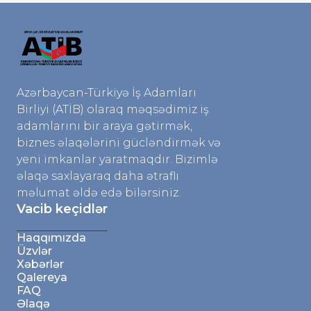
Azərbaycan-Türkiyə İş Adamları
Birliyi (ATİB) olaraq məqsədimiz iş
adamlarını bir araya gətirmək,
biznes əlaqələrini gücləndirmək və
yeni imkanlar yaratmaqdır. Bizimlə
əlaqə saxlayaraq daha ətraflı
məlumat əldə edə bilərsiniz.
Vacib keçidlər
Haqqımızda
Üzvlər
Xəbərlər
Qalereya
FAQ
Əlaqə