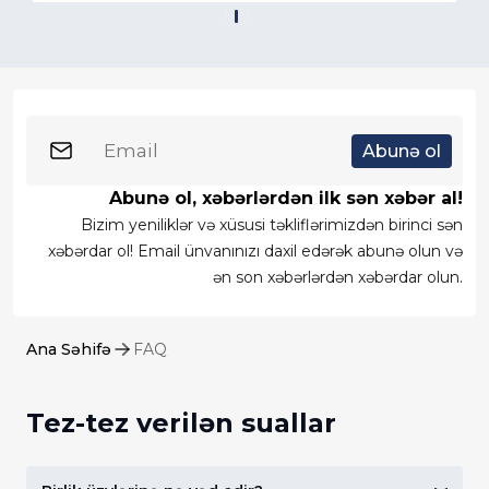
Abunə ol
Abunə ol, xəbərlərdən ilk sən xəbər al!
Bizim yeniliklər və xüsusi təkliflərimizdən birinci sən
xəbərdar ol! Email ünvanınızı daxil edərək abunə olun və
ən son xəbərlərdən xəbərdar olun.
Ana Səhifə
FAQ
Tez-tez verilən suallar