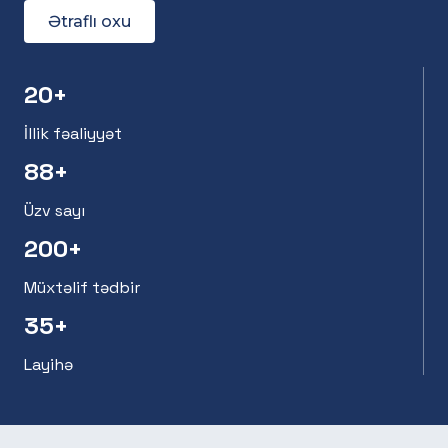
Ətraflı oxu
20+
İllik fəaliyyət
88+
Üzv sayı
200+
Müxtəlif tədbir
35+
Layihə