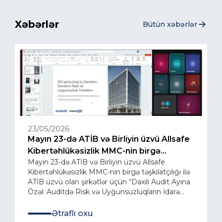
Xəbərlər
Bütün xəbərlər
23/05/2026
Mayın 23-də ATİB və Birliyin üzvü Allsafe
Kibertəhlükəsizlik MMC-nin birgə
Mayın 23-də ATİB və Birliyin üzvü Allsafe
təşkilatçılığı ilə ATİB üzvü olan şirkətlər
Kibertəhlükəsizlik MMC-nin birgə təşkilatçılığı ilə
üçün “Daxili Audit Ayına Özəl: Auditdə
ATİB üzvü olan şirkətlər üçün “Daxili Audit Ayına
Risk və Uyğunsuzluqların İdarə Edilməsi”
Özəl: Auditdə Risk və Uyğunsuzluqların İdarə
mövzusunda onlayn təlim təşkil edilib.
Edilməsi” mövzusunda onlayn təlim təşkil edilib.
Ətraflı oxu